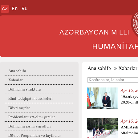
AZ
En
Ru
AZƏRBAYCAN MİL
HUMANİTA
Ana səhifə
Xəbərlər
Ana səhifə
Xəbərlər
Bölmənin strukturu
Apr 16, 2
“Azərbayc
Elmi-tədqiqat müəssisələri
2028-ci ill
Dövri nəşrlər
Problemlər üzrə elmi şuralar
Apr 16, 2
Bölmənin rəsmi sənədləri
AMEA rəhb
oftalmolo
Dövlət Proqramları və layihələr