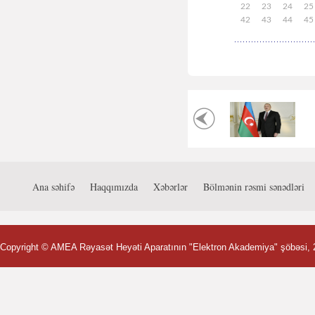
22
23
24
25
42
43
44
45
Ana səhifə
Haqqımızda
Xəbərlər
Bölmənin rəsmi sənədləri
Copyright ©
AMEA Rəyasət Heyəti Aparatının "Elektron Akademiya" şöbəsi
,