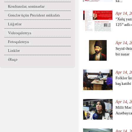
xa...
Konfranslar, seminarlar
Apr 14, 2
Gənclər üçün Prezident mükafatı
“Xalq yaz
Lüğətlər
125” adlı 
Videoqalereya
Fotoqalereya
Apr 14, 2
Seyid Əzim
Linklər
bir nəzər
Əlaqə
Apr 14, 2
Folklor İ
baş katibi 
Apr 14, 2
Milli Məcl
Azərbaycan
Apr 14, 2