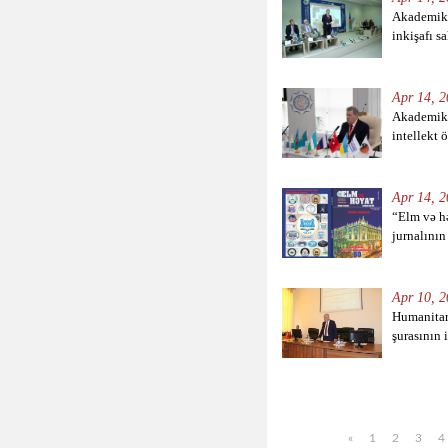
Akademik 
inkişafı sa
Apr 14, 2
Akademik 
intellekt ö
Apr 14, 2
“Elm və h
jurnalının
Apr 10, 2
Humanitar
şurasının i
«
1
2
3
4