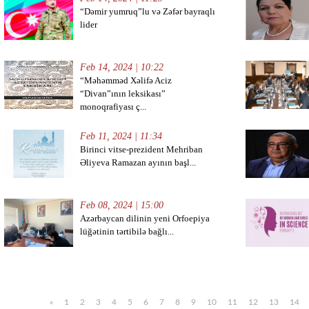
“Dəmir yumruq”lu və Zəfər bayraqlı
lider
Feb 14, 2024 | 10:22
“Məhəmməd Xəlifə Aciz
“Divan”ının leksikası”
monoqrafiyası ç...
Feb 11, 2024 | 11:34
Birinci vitse-prezident Mehriban
Əliyeva Ramazan ayının başl...
Feb 08, 2024 | 15:00
Azərbaycan dilinin yeni Orfoepiya
lüğətinin tərtibilə bağlı...
«
1
2
3
4
5
6
7
8
9
10
11
12
13
14