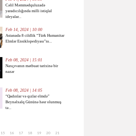
Cəlil Məmmədquluzadə
yaradıcılığında milli istiqlal
ideyalar...
Feb 14, 2024 | 10:00
Astanada 8 cildlik “Türk Humanitar
Elmlər Ensiklopediyası”nı...
Feb 08, 2024 | 15:01
Naxçıvanın mətbuat tarixinə bir
nəzər
Feb 08, 2024 | 14:05
“Qadınlar və qızlar elmdə”
Beynəlxalq Gününə həsr olunmuş
tə...
15
16
17
18
19
20
21