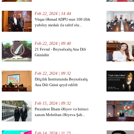
Feb 22, 2024 | 14:44
Vüqar Əhməd ADPU-nun 100 illik
yubiley medalı ilə təltif olu...
Feb 22, 2024 | 09:40
21 Fevral - Beynəlxalq Ana Dili
Günüdür
Feb 22, 2024 | 09:32
Dilçilik İnstitutunda Beynəlxalq
Ana Dili Günü qeyd edilib
Feb 15, 2024 | 09:32
Prezident İlham Əliyev və birinci
xanım Mehriban Əliyeva Şəh...
Feb 14, 2024 | 11:23