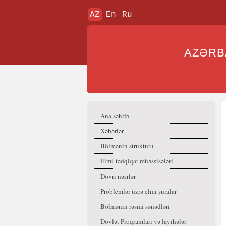
AZ
En
Ru
AZƏR
Ana səhifə
Xəbərlər
Bölmənin strukturu
Elmi-tədqiqat müəssisələri
Dövri nəşrlər
Problemlər üzrə elmi şuralar
Bölmənin rəsmi sənədləri
Dövlət Proqramları və layihələr