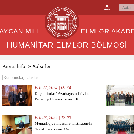
BAYCAN MİLLİ ELMLƏR AKADEM
HUMANİTAR ELMLƏR BÖLMƏSİ
Ana səhifə
Xəbərlər
Feb 27, 2024 | 09:34
Dilçi alimlər “Azərbaycan Dövlət
Pedaqoji Universitetinin 10...
Feb 26, 2024 | 17:00
Memarlıq və İncəsənət İnstitutunda
Xocalı faciəsinin 32-ci i...