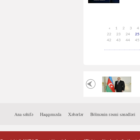
«
1
2
3
4
22
23
24
25
42
43
44
45
Ana səhifə
Haqqımızda
Xəbərlər
Bölmənin rəsmi sənədləri