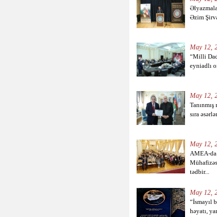
Əlyazmala
Əzim Şirva
May 12, 2
“Milli Dad
eyniadlı o
May 12, 2
Tanınmış 
sıra əsərl
May 12, 2
AMEA-da
Mühafizəs
tədbir...
May 12, 2
“İsmayıl 
həyatı, yar