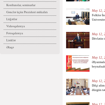
Konfranslar, seminarlar
May 12, 2
Gənclər üçün Prezident mükafatı
Folklor İn
Lüğətlər
Universitet
Videoqalereya
Fotoqalereya
May 12, 2
Dövlətin t
Linklər
Əlaqə
May 12, 2
Əlyazmala
beynəlxal
May 12, 2
Dilçi alim
düzgün tət
May 12, 2