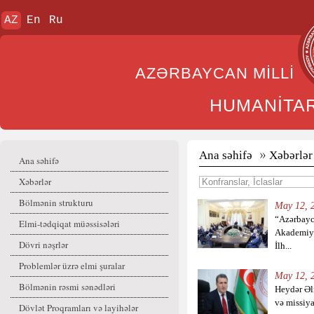
AZ
En
Ru
AZƏRBAYCAN MİL
HUMANİTA
Ana səhifə
Xəbərlər
Ana səhifə
Xəbərlər
Bölmənin strukturu
May 12, 2
“Azərbayc
Elmi-tədqiqat müəssisələri
Akademiya
Dövri nəşrlər
İlh...
Problemlər üzrə elmi şuralar
May 12, 2
Bölmənin rəsmi sənədləri
Heydər Əl
və missiya
Dövlət Proqramları və layihələr