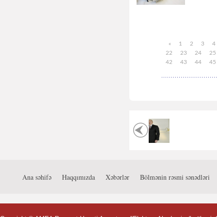
«
1
2
3
4
22
23
24
25
42
43
44
45
Ana səhifə
Haqqımızda
Xəbərlər
Bölmənin rəsmi sənədləri