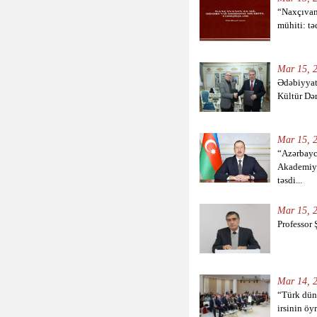
“Naxçıvan
mühiti: təd
Mar 15, 2
Ədəbiyyat 
Kültür Dər
Mar 15, 2
“Azərbayc
Akademiy
təsdi...
Mar 15, 2
Professor 
Mar 14, 2
“Türk dün
irsinin öyr