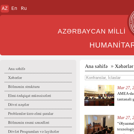
AZ
En
Ru
AZƏRBAYCAN MİL
HUMANİTA
Ana səhifə
Xəbərlər
Ana səhifə
Xəbərlər
Bölmənin strukturu
Mar 27, 2
AMEA-da 
Elmi-tədqiqat müəssisələri
təntənəli 
Dövri nəşrlər
Problemlər üzrə elmi şuralar
Mar 27, 2
Bölmənin rəsmi sənədləri
“Əlyazmal
texnologi
Dövlət Proqramları və layihələr