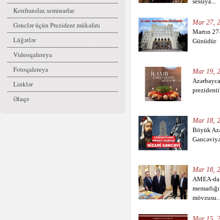
sessiya...
Konfranslar, seminarlar
Mar 27, 2
Gənclər üçün Prezident mükafatı
Martın 27
Lüğətlər
Günüdür
Videoqalereya
Fotoqalereya
Mar 19, 2
Azərbaycan
Linklər
prezidenti
Əlaqə
Mar 18, 2
Böyük Azə
Gəncəviyə
Mar 18, 2
AMEA-da 
memarlığı
mövzusu..
Mar 15, 2