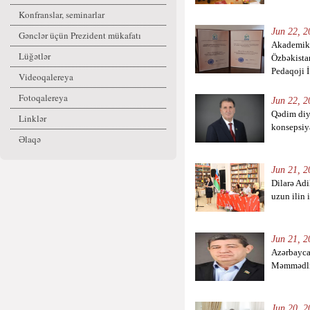
Konfranslar, seminarlar
Jun 22, 2
Gənclər üçün Prezident mükafatı
Akademik
Lüğətlər
Özbəkista
Pedaqoji İ.
Videoqalereya
Fotoqalereya
Jun 22, 2
Qədim diy
Linklər
konsepsiy
Əlaqə
Jun 21, 2
Dilarə Ad
uzun ilin 
Jun 21, 2
Azərbayca
Məmmədli
Jun 20, 2