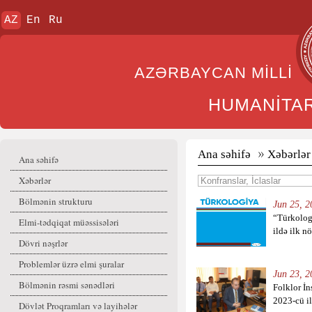
AZ
En
Ru
AZƏRBAYCAN MİL
HUMANİTA
Ana səhifə
Xəbərlər
Ana səhifə
Xəbərlər
Bölmənin strukturu
Jun 25, 2
“Türkolog
Elmi-tədqiqat müəssisələri
ildə ilk n
Dövri nəşrlər
Problemlər üzrə elmi şuralar
Jun 23, 2
Bölmənin rəsmi sənədləri
Folklor İn
2023-cü ili
Dövlət Proqramları və layihələr