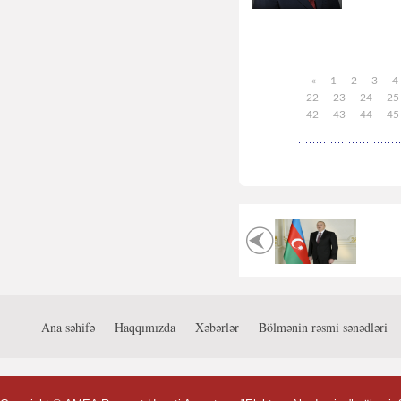
«
1
2
3
4
22
23
24
25
42
43
44
45
Ana səhifə
Haqqımızda
Xəbərlər
Bölmənin rəsmi sənədləri