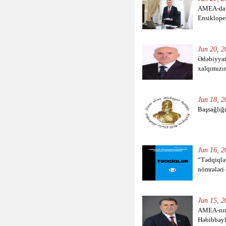
AMEA-da 
Ensiklope
Jun 20, 2
Ədəbiyyat
xalqımızın
Jun 18, 2
Başsağlığ
Jun 16, 2
“Tədqiqlər
nömrələri
Jun 15, 2
AMEA-nın 
Həbibbəyli