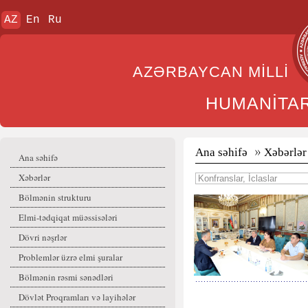
AZ
En
Ru
AZƏRBAYCAN MİL
HUMANİTA
Ana səhifə
Xəbərlər
Ana səhifə
Xəbərlər
Bölmənin strukturu
Elmi-tədqiqat müəssisələri
Dövri nəşrlər
Problemlər üzrə elmi şuralar
Bölmənin rəsmi sənədləri
Dövlət Proqramları və layihələr