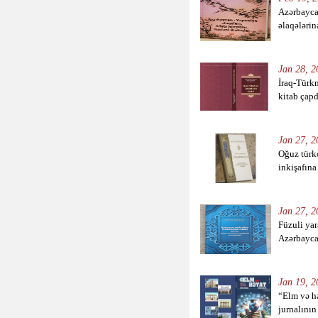
Azərbayca
əlaqələrin
Jan 28, 2
İraq-Türk
kitab çap
Jan 27, 2
Oğuz türkc
inkişafına
Jan 27, 2
Füzuli yar
Azərbaycan
Jan 19, 2
“Elm və h
jurnalının