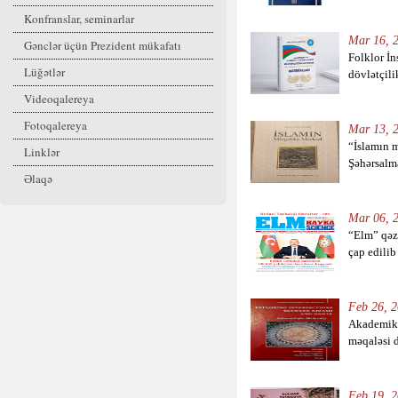
Konfranslar, seminarlar
Mar 16, 2
Gənclər üçün Prezident mükafatı
Folklor İn
Lüğətlər
dövlətçili
Videoqalereya
Fotoqalereya
Mar 13, 2
“İslamın 
Linklər
Şəhərsalma
Əlaqə
Mar 06, 2
“Elm” qəze
çap edilib
Feb 26, 2
Akademik
məqaləsi d
Feb 19, 2