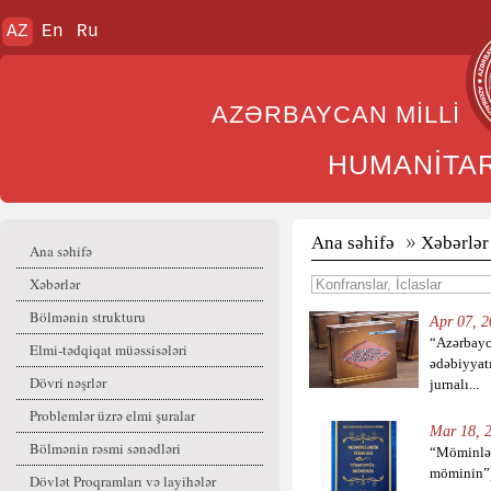
AZ
En
Ru
AZƏRBAYCAN MİL
HUMANİTA
Ana səhifə
Xəbərlər
Ana səhifə
Xəbərlər
Bölmənin strukturu
Apr 07, 2
“Azərbayc
Elmi-tədqiqat müəssisələri
ədəbiyyatı
Dövri nəşrlər
jurnalı...
Problemlər üzrə elmi şuralar
Mar 18, 2
Bölmənin rəsmi sənədləri
“Möminlər
möminin”) 
Dövlət Proqramları və layihələr