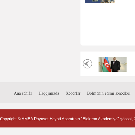
Ana səhifə
Haqqımızda
Xəbərlər
Bölmənin rəsmi sənədləri
Copyright ©
AMEA Rəyasət Heyəti Aparatının "Elektron Akademiya" şöbəsi
,