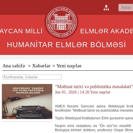
BAYCAN MİLLİ ELMLƏR AKADEM
HUMANİTAR ELMLƏR BÖLMƏSİ
Ana səhifə
Xəbərlər
Yeni nəşrlər
“Mətbuat tarixi və publisistika məsələləri
Jun 01, 2026 | 14:20 Yeni nəşrlər
AMEA Nizami Gəncəvi adına Ədəbiyyat İnstitu
tərəfindən “Mətbuat tarixi və publisistika məsələlə
Toplu Ədəbiyyat İnstitutunun Elmi şurasının qərarı
Nəşrin elmi redaktoru və “Ön söz”ün müəllifi M
filologiya elmləri doktoru, professor Vüqar Əhmə