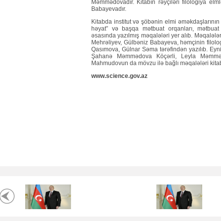
Məmmədovadır. Kitabın rəyçiləri filologiya el
Babayevadır.
Kitabda institut və şöbənin elmi əməkdaşlarının
həyat” və başqa mətbuat orqanları, mətbuat 
əsasında yazılmış məqalələri yer alıb. Məqalələr
Mehrəliyev, Gülbəniz Babayeva, həmçinin filolog
Qasımova, Gülnar Səma tərəfindən yazılıb. Eyni
Şahanə Məmmədova Köçərli, Leyla Məmmə
Mahmudovun da mövzu ilə bağlı məqalələri kitab
www.science.gov.az