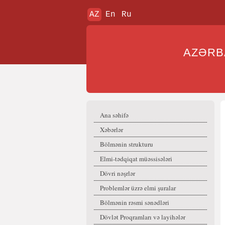
AZ
En
Ru
AZƏR
Ana səhifə
Xəbərlər
Bölmənin strukturu
Elmi-tədqiqat müəssisələri
Dövri nəşrlər
Problemlər üzrə elmi şuralar
Bölmənin rəsmi sənədləri
Dövlət Proqramları və layihələr