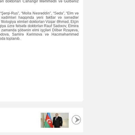
mləri doktorları Cahangir Məmmədli və Gülbəniz
 “Şərqi-Rus”, “Molla Nəsrəddin”, “Səda”, “Elm və
xadimləri haqqında yeni faktlar və sənədlər
 filologiya elmləri doktorları Vüqar Əhməd, Elçin
iya üzrə fəlsəfə doktorları Rauf Sadıxov, Elmira
 zamanda şöbənin elmi işçiləri Dilbər Rzayeva,
dova, Samirə Kərimova və Hacıməhəmməd
da toplanıb.