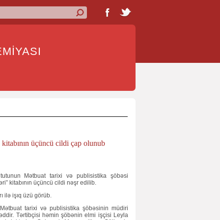
İYASI
” kitabının üçüncü cildi çap olunub
tunun Mətbuat tarixi və publisistika şöbəsi
ri” kitabının üçüncü cildi nəşr edilib.
 ilə işıq üzü görüb.
ətbuat tarixi və publisistika şöbəsinin müdiri
ddir. Tərtibçisi həmin şöbənin elmi işçisi Leyla