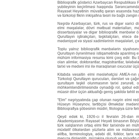
Biblioqrafik göstərici Azərbaycan Respublikası Pr
yubileyinin keçirilməsi haqqında Sərəncamından
Rəyasət Heyətinin müvafiq qərarı əsasında hazırl
və türkoloji fikrin inkişafına təsiri ilə bağlı zəngi
Nəşrdə Azərbaycan, türk, rus və digər xarici di
elmi məqalələr, dövri mətbuat materialları, mə
dissertasiyalar və digər biblioqrafik mənbələr ö
Qurultayın iştirakçıları, təşkilatçıları, eləc
mədəniyyət və siyasi xadimlərinin məqalələri, çıxı
Toplu yalnız biblioqrafik mənbələrin siyahısın
Qurultayın öyrənilməsi istiqamətində aparılmış 
mühüm informasiya resursu kimi çıxış edir. Bu 
olan alimlər, doktorantlar, magistrantlar, tələbə
tarixi və mədəni irsi ilə maraqlanan oxucular üçü
Kitabda vəsaitin elmi məsləhətçisi AMEA-nın p
Türkoloji Qurultayın qurucuları, dərsləri və çağı
qurultayın təşkil olunmasının tarixi zərurəti,
möhkəmləndirilməsində oynadığı rol, qəbul edilən
müasir dövr üçün aktuallığı geniş şəkildə təhlil edi
"Elm" nəşriyyatında çap olunan nəşrin elmi red
Hüseyn Hüseynov, tərtibçisi Əməkdar mədəniy
Biblioqrafiya şöbəsinin müdiri, filologiya üzrə fə
Qeyd edək ki, 1926-cı il fevralın 26-dan m
Akademiyasının Rəyasət Heyəti binasının Böyük A
türk xalqlarının ortaq elmi fikir tarixində ən 
müxtəlif ölkələrdən yüzlərlə alim və mütəxəssis 
əlifba, terminologiya, ədəbi dil, folklor, tari
məruzə dinlənilib, müzakirə olunub və müvafiq qə