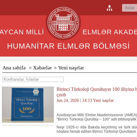
BAYCAN MİLLİ ELMLƏR AKADEM
HUMANİTAR ELMLƏR BÖLMƏSİ
Ana səhifə
Xəbərlər
Yeni nəşrlər
Birinci Türkoloji Qurultayın 100 illiyinə 
çıxıb
Jun 24, 2026 | 14:13 Yeni nəşrlər
Azərbaycan Milli Elmlər Akademiyasının (AMEA) 
"Birinci Türkoloji Qurultay – 100" adlı biblioqrafi
Nəşr 1926-cı ildə Bakıda keçirilmiş və türk 
nöqtəsi hesab edilən Birinci Türkoloji Qurultayın 