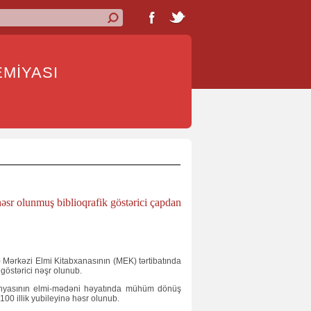
İYASI
həsr olunmuş biblioqrafik göstərici çapdan
Mərkəzi Elmi Kitabxanasının (MEK) tərtibatında
k göstərici nəşr olunub.
dünyasının elmi-mədəni həyatında mühüm dönüş
100 illik yubileyinə həsr olunub.