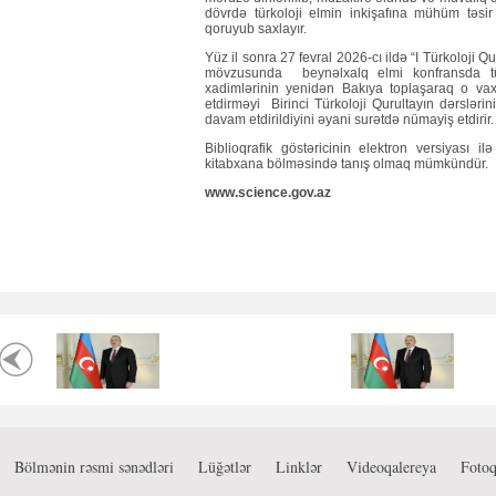
dövrdə türkoloji elmin inkişafına mühüm təsi
qoruyub saxlayır.
Yüz il sonra 27 fevral 2026-cı ildə “I Türkoloji Qu
mövzusunda beynəlxalq elmi konfransda tü
xadimlərinin yenidən Bakıya toplaşaraq o vaxt
etdirməyi Birinci Türkoloji Qurultayın dərslərini
davam etdirildiyini əyani surətdə nümayiş etdirir.
Biblioqrafik göstəricinin elektron versiyası i
kitabxana bölməsində tanış olmaq mümkündür.
www.science.gov.az
Bölmənin rəsmi sənədləri
Lüğətlər
Linklər
Videoqalereya
Fotoq