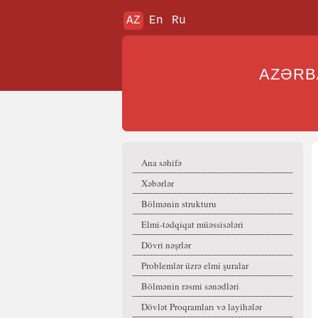
AZ
En
Ru
AZƏR
Ana səhifə
Xəbərlər
Bölmənin strukturu
Elmi-tədqiqat müəssisələri
Dövri nəşrlər
Problemlər üzrə elmi şuralar
Bölmənin rəsmi sənədləri
Dövlət Proqramları və layihələr