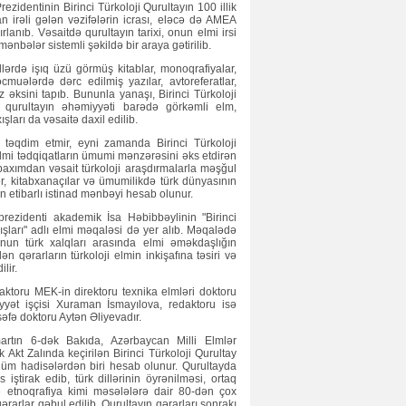
ezidentinin Birinci Türkoloji Qurultayın 100 illik
 irəli gələn vəzifələrin icrası, eləcə də AMEA
anıb. Vəsaitdə qurultayın tarixi, onun elmi irsi
n mənbələr sistemli şəkildə bir araya gətirilib.
llərdə işıq üzü görmüş kitablar, monoqrafiyalar,
cmuələrdə dərc edilmiş yazılar, avtoreferatlar,
z əksini tapıb. Bununla yanaşı, Birinci Türkoloji
ə də qurultayın əhəmiyyəti barədə görkəmli elm,
şları da vəsaitə daxil edilib.
ı təqdim etmir, eyni zamanda Birinci Türkoloji
elmi tədqiqatların ümumi mənzərəsini əks etdirən
baxımdan vəsait türkoloji araşdırmalarla məşğul
lər, kitabxanaçılar və ümumilikdə türk dünyasının
n etibarlı istinad mənbəyi hesab olunur.
rezidenti akademik İsa Həbibbəylinin "Birinci
rışları" adlı elmi məqaləsi də yer alıb. Məqalədə
 onun türk xalqları arasında elmi əməkdaşlığın
 qərarların türkoloji elmin inkişafına təsiri və
lir.
aktoru MEK-in direktoru texnika elmləri doktoru
yət işçisi Xuraman İsmayılova, redaktoru isə
lsəfə doktoru Aytən Əliyevadır.
artın 6-dək Bakıda, Azərbaycan Milli Elmlər
kt Zalında keçirilən Birinci Türkoloji Qurultay
mühüm hadisələrdən biri hesab olunur. Qurultayda
iştirak edib, türk dillərinin öyrənilməsi, ortaq
x və etnoqrafiya kimi məsələlərə dair 80-dən çox
rarlar qəbul edilib. Qurultayın qərarları sonrakı