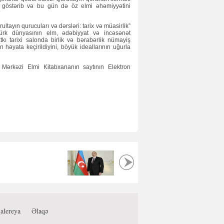
r göstərib və bu gün də öz elmi əhəmiyyətini
rultayın qurucuları və dərsləri: tarix və müasirlik”
rk dünyasının elm, ədəbiyyat və incəsənət
kı tarixi salonda birlik və bərabərlik nümayiş
n həyata keçirildiyini, böyük ideallarının uğurla
lə Mərkəzi Elmi Kitabxananın saytının Elektron
alereya
Əlaqə