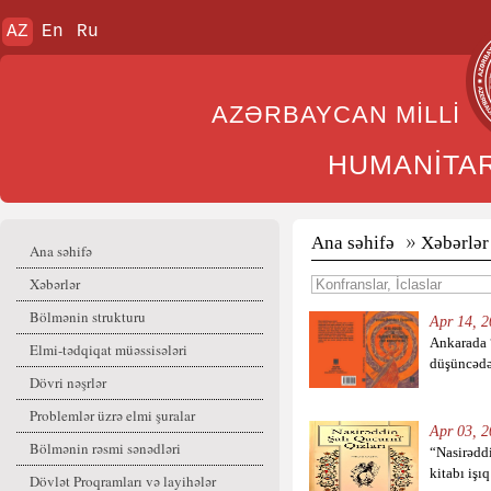
AZ
En
Ru
AZƏRBAYCAN MİL
HUMANİTA
Ana səhifə
Xəbərlər
Ana səhifə
Xəbərlər
Bölmənin strukturu
Apr 14, 2
Ankarada “
Elmi-tədqiqat müəssisələri
düşüncədə 
Dövri nəşrlər
Problemlər üzrə elmi şuralar
Apr 03, 2
Bölmənin rəsmi sənədləri
“Nasirəddi
kitabı işı
Dövlət Proqramları və layihələr