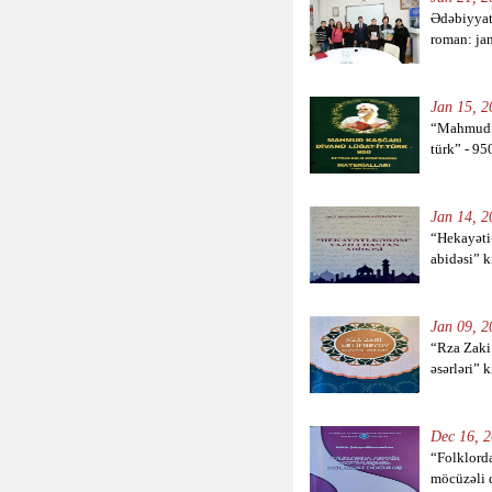
Ədəbiyyat
roman: jan
Jan 15, 2
“Mahmud K
türk” - 95
Jan 14, 2
“Hekayəti
abidəsi” k
Jan 09, 2
“Rza Zaki
əsərləri” k
Dec 16, 2
“Folklord
möcüzəli 