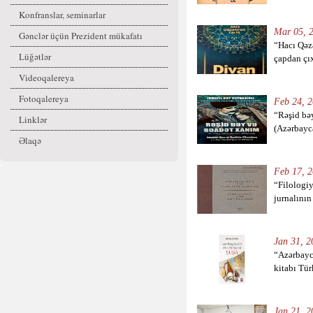
Konfranslar, seminarlar
Mar 05, 2
Gənclər üçün Prezident mükafatı
“Hacı Qəzə
Lüğətlər
çapdan çı
Videoqalereya
Fotoqalereya
Feb 24, 2
“Rəşid bə
Linklər
(Azərbayca
Əlaqə
Feb 17, 2
“Filologiy
jurnalının 
Jan 31, 2
“Azərbayc
kitabı Tür
Jan 21, 2