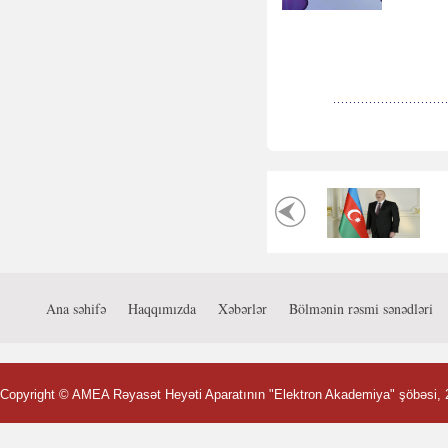
Ana səhifə
Haqqımızda
Xəbərlər
Bölmənin rəsmi sənədləri
Copyright ©
AMEA Rəyasət Heyəti Aparatının "Elektron Akademiya" şöbəsi
,