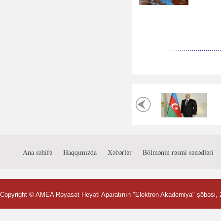
Ana səhifə
Haqqımızda
Xəbərlər
Bölmənin rəsmi sənədləri
Copyright ©
AMEA Rəyasət Heyəti Aparatının "Elektron Akademiya" şöbəsi
,