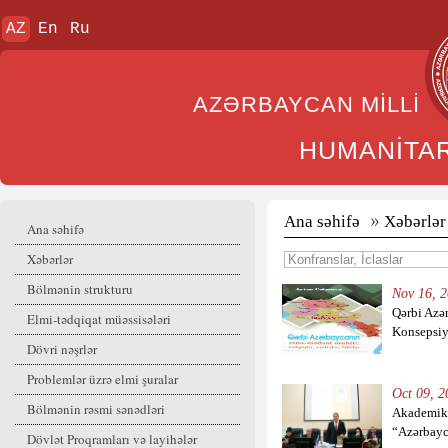
AZ
En
Ru
AZƏRBAYCAN MİL
HUMANİTA
Ana səhifə
Xəbərlər
Ana səhifə
Xəbərlər
Bölmənin strukturu
Nov 16, 2
Qərbi Azə
Elmi-tədqiqat müəssisələri
Konsepsiy
Dövri nəşrlər
Problemlər üzrə elmi şuralar
Oct 09, 2
Bölmənin rəsmi sənədləri
Akademik 
“Azərbayc
Dövlət Proqramları və layihələr