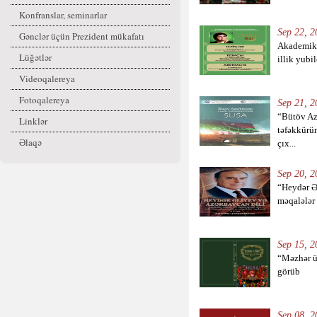
Konfranslar, seminarlar
Sep 22, 2
Gənclər üçün Prezident mükafatı
Akademik 
Lüğətlər
illik yubil
Videoqalereya
Fotoqalereya
Sep 21, 2
“Bütöv Az
Linklər
təfəkkürü
Əlaqə
çıx...
Sep 20, 2
“Heydər Ə
məqalələr 
Sep 15, 2
“Məzhər üt
görüb
Sep 08, 2