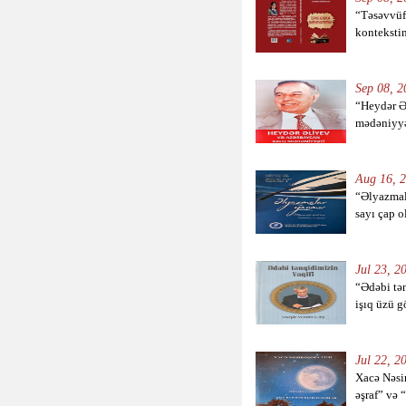
“Təsəvvüf
kontekstin
Sep 08, 2
“Heydər Ə
mədəniyyət
Aug 16, 2
“Əlyazmal
sayı çap 
Jul 23, 2
“Ədəbi tən
işıq üzü g
Jul 22, 2
Xacə Nəsi
əşraf” və 