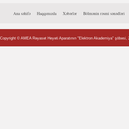
Ana səhifə
Haqqımızda
Xəbərlər
Bölmənin rəsmi sənədləri
Copyright ©
AMEA Rəyasət Heyəti Aparatının "Elektron Akademiya" şöbəsi
,