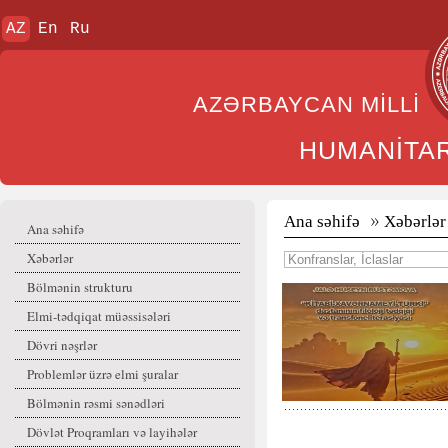
AZ
En
Ru
AZƏRBAYCAN MİL
HUMANİTA
Ana səhifə
Xəbərlər
Ana səhifə
Xəbərlər
Bölmənin strukturu
Elmi-tədqiqat müəssisələri
Dövri nəşrlər
Problemlər üzrə elmi şuralar
Bölmənin rəsmi sənədləri
Dövlət Proqramları və layihələr