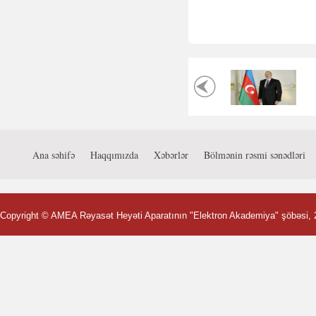
Ana səhifə
Haqqımızda
Xəbərlər
Bölmənin rəsmi sənədləri
Copyright ©
AMEA Rəyasət Heyəti Aparatının "Elektron Akademiya" şöbəsi
,