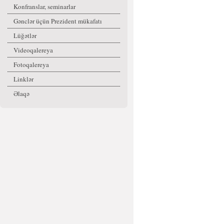
Konfranslar, seminarlar
Gənclər üçün Prezident mükafatı
Lüğətlər
Videoqalereya
Fotoqalereya
Linklər
Əlaqə