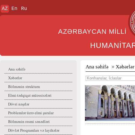
AZ
En
Ru
AZƏRBAYCAN MİL
HUMANİTA
Ana səhifə
Xəbərlər
Ana səhifə
Xəbərlər
Bölmənin strukturu
Elmi-tədqiqat müəssisələri
Dövri nəşrlər
Problemlər üzrə elmi şuralar
Bölmənin rəsmi sənədləri
Dövlət Proqramları və layihələr