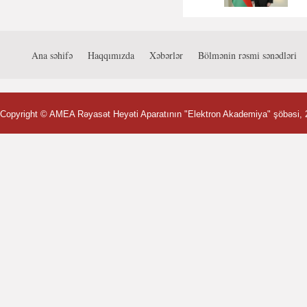
Ana səhifə
Haqqımızda
Xəbərlər
Bölmənin rəsmi sənədləri
Copyright ©
AMEA Rəyasət Heyəti Aparatının "Elektron Akademiya" şöbəsi
,