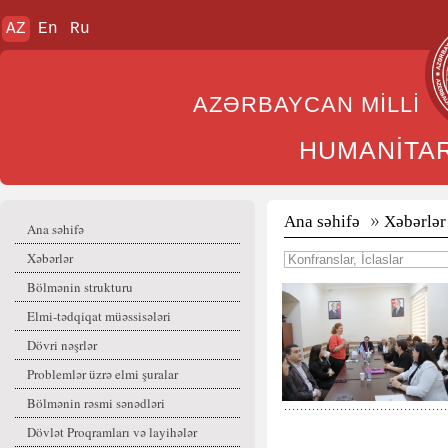
AZ
En
Ru
AZƏRBAYCAN MİL
HUMANİTA
Ana səhifə
Xəbərlər
Ana səhifə
Xəbərlər
Bölmənin strukturu
Elmi-tədqiqat müəssisələri
Dövri nəşrlər
Problemlər üzrə elmi şuralar
Bölmənin rəsmi sənədləri
Dövlət Proqramları və layihələr