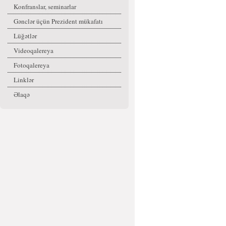
Konfranslar, seminarlar
Gənclər üçün Prezident mükafatı
Lüğətlər
Videoqalereya
Fotoqalereya
Linklər
Əlaqə