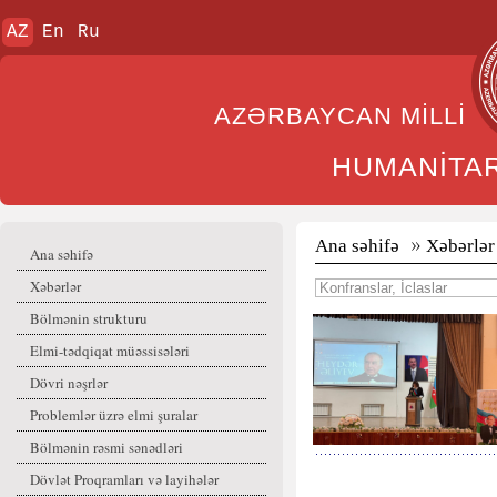
AZ
En
Ru
AZƏRBAYCAN MİL
HUMANİTA
Ana səhifə
Xəbərlər
Ana səhifə
Xəbərlər
Bölmənin strukturu
Elmi-tədqiqat müəssisələri
Dövri nəşrlər
Problemlər üzrə elmi şuralar
Bölmənin rəsmi sənədləri
Dövlət Proqramları və layihələr