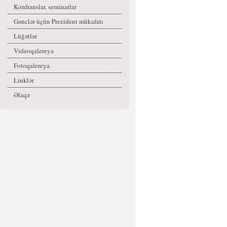
Konfranslar, seminarlar
Gənclər üçün Prezident mükafatı
Lüğətlər
Videoqalereya
Fotoqalereya
Linklər
Əlaqə