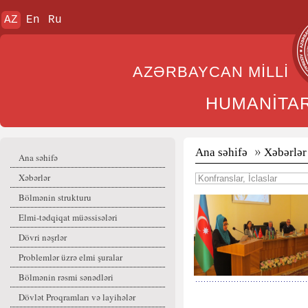
AZ
En
Ru
AZƏRBAYCAN MİL
HUMANİTA
Ana səhifə
Xəbərlər
Ana səhifə
Xəbərlər
Bölmənin strukturu
Elmi-tədqiqat müəssisələri
Dövri nəşrlər
Problemlər üzrə elmi şuralar
Bölmənin rəsmi sənədləri
Dövlət Proqramları və layihələr