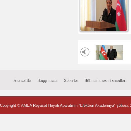
Ana səhifə
Haqqımızda
Xəbərlər
Bölmənin rəsmi sənədləri
Copyright ©
AMEA Rəyasət Heyəti Aparatının "Elektron Akademiya" şöbəsi
,