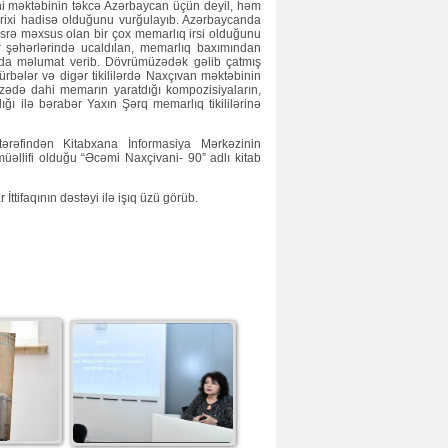
ni məktəbinin təkcə Azərbaycan üçün deyil, həm
rixi hadisə olduğunu vurğulayıb. Azərbaycanda
srə məxsus olan bir çox memarlıq irsi olduğunu
r şəhərlərində ucaldılan, memarlıq baxımından
ında məlumat verib. Dövrümüzədək gəlib çatmış
ürbələr və digər tikililərdə Naxçıvan məktəbinin
uzədə dahi memarın yaratdığı kompozisiyaların,
ğı ilə bərabər Yaxın Şərq memarlıq tikililərinə
ərəfindən Kitabxana İnformasiya Mərkəzinin
əllifi olduğu “Əcəmi Naxçivani- 90” adlı kitab
ttifaqının dəstəyi ilə işıq üzü görüb.