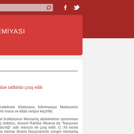
İYASI
ən tədbirdə çıxış edib
itetində Kitabxana İnformasiya Mərkəzinin
rmi masa və kitab sərgisi keçirilib.
 İnstitutunun Memarlıq abidələrinin qorunması
ıq doktoru, dosent Rahibə Əliyeva da “Naxçıvan
ılığı” adlı məruzə ilə çıxış edib. O, XII əsrdə
isi memar Əcəmi Naxçivaninin zəngin memarlıq