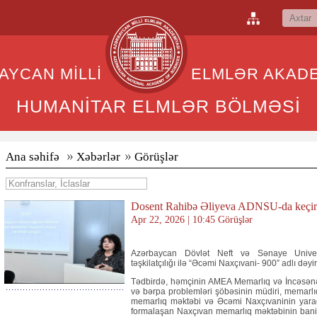
BAYCAN MİLLİ ELMLƏR AKADEM
HUMANİTAR ELMLƏR BÖLMƏSİ
Ana səhifə
Xəbərlər
Görüşlər
Dosent Rahibə Əliyeva ADNSU-da keçiril
Apr 22, 2026 | 10:45 Görüşlər
Azərbaycan Dövlət Neft və Sənaye Univers
təşkilatçılığı ilə “Əcəmi Naxçıvani- 900” adlı dəyi
Tədbirdə, həmçinin AMEA Memarlıq və İncəsənət
və bərpa problemləri şöbəsinin müdiri, memarl
memarlıq məktəbi və Əcəmi Naxçıvaninin yaradıc
formalaşan Naxçıvan memarlıq məktəbinin ban