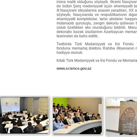
irsinə malik olduğunu söyləyib. Əcəmi Naxçiva
də bütün Şərq mədəniyyəti üçün əhəmiyyətli ta
Ə.Naxçivani ideyalarına əsasən yaradılan, XX ə
söyləyib, Naxçıvanda və respublikamızın digə
əhəmiyyətli komplekslər, tarixi abidələr haqq
mütənasib quruluşlu, zəngin dekorlu qülləvarı t
üslub özəllikləri əks olunduğunu bildirib. Mər
dekorativ bəzək üsullarının Azərbaycan memarlı
təsirindən də bəhs edilib.
Tədbirdə Türk Mədəniyyəti və İrsi Fondu t
fonduna memarlıq doktoru Rahibə Əliyevanın mü
hədiyyə olunub.
Kitab Türk Mədəniyyəti və İrsi Fondu və Memarlar İ
www.science.gov.az