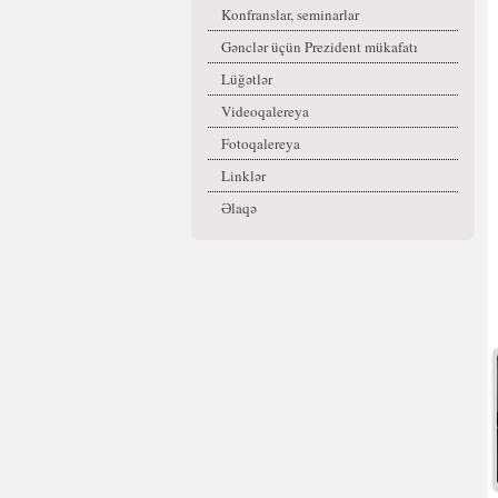
Konfranslar, seminarlar
Gənclər üçün Prezident mükafatı
Lüğətlər
Videoqalereya
Fotoqalereya
Linklər
Əlaqə