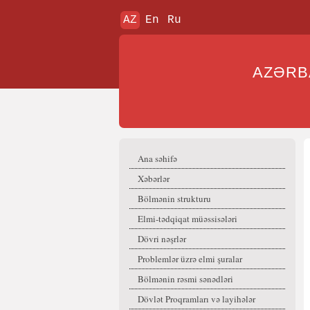
AZ
En
Ru
AZƏR
Ana səhifə
Xəbərlər
Bölmənin strukturu
Elmi-tədqiqat müəssisələri
Dövri nəşrlər
Problemlər üzrə elmi şuralar
Bölmənin rəsmi sənədləri
Dövlət Proqramları və layihələr