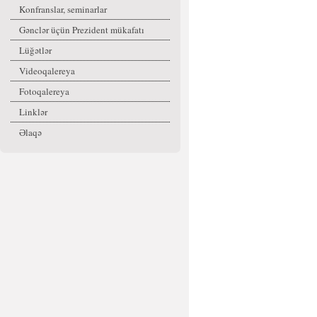
Konfranslar, seminarlar
Gənclər üçün Prezident mükafatı
Lüğətlər
Videoqalereya
Fotoqalereya
Linklər
Əlaqə