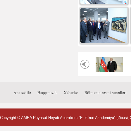
Ana səhifə
Haqqımızda
Xəbərlər
Bölmənin rəsmi sənədləri
Copyright ©
AMEA Rəyasət Heyəti Aparatının "Elektron Akademiya" şöbəsi
,