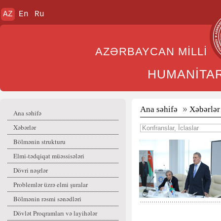
AZ
En
Ru
AZƏRBAYCAN MİL
HUMANİTA
Ana səhifə
Xəbərlər
Ana səhifə
Xəbərlər
Bölmənin strukturu
Elmi-tədqiqat müəssisələri
Dövri nəşrlər
Problemlər üzrə elmi şuralar
Bölmənin rəsmi sənədləri
Dövlət Proqramları və layihələr