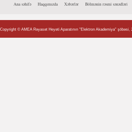
Ana səhifə
Haqqımızda
Xəbərlər
Bölmənin rəsmi sənədləri
Copyright ©
AMEA Rəyasət Heyəti Aparatının "Elektron Akademiya" şöbəsi
,