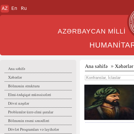
AZ
En
Ru
AZƏRBAYCAN MİL
HUMANİTA
Ana səhifə
Xəbərlər
Ana səhifə
Xəbərlər
Bölmənin strukturu
Elmi-tədqiqat müəssisələri
Dövri nəşrlər
Problemlər üzrə elmi şuralar
Bölmənin rəsmi sənədləri
Dövlət Proqramları və layihələr