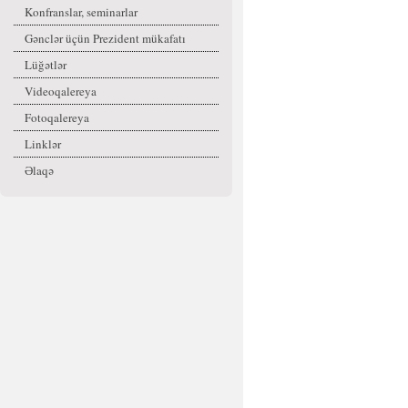
Konfranslar, seminarlar
Gənclər üçün Prezident mükafatı
Lüğətlər
Videoqalereya
Fotoqalereya
Linklər
Əlaqə