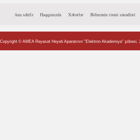
Ana səhifə
Haqqımızda
Xəbərlər
Bölmənin rəsmi sənədləri
Copyright ©
AMEA Rəyasət Heyəti Aparatının "Elektron Akademiya" şöbəsi
,