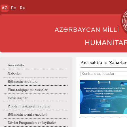
AZ
En
Ru
AZƏRBAYCAN MİL
HUMANİTA
Ana səhifə
Xəbərlər
Ana səhifə
Xəbərlər
Bölmənin strukturu
Elmi-tədqiqat müəssisələri
Dövri nəşrlər
Problemlər üzrə elmi şuralar
Bölmənin rəsmi sənədləri
Dövlət Proqramları və layihələr