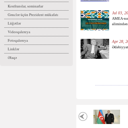
Konfranslar, seminarlar
Jul 03, 2
Gənclər üçün Prezident mükafatı
AMEA-nın
Lüğətlər
alimindən
Videoqalereya
Fotoqalereya
Apr 28, 2
Ədəbiyyat
Linklər
Əlaqə