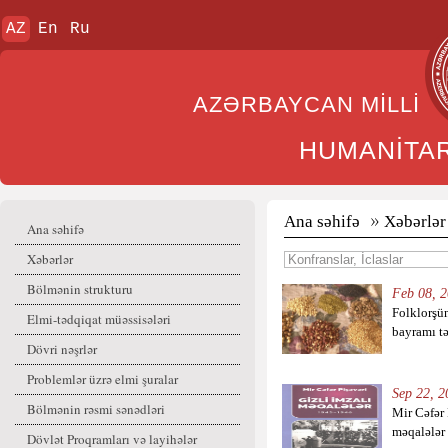
AZ
En
Ru
AZƏRBAYCAN MİL
HUMANİTA
Ana səhifə
Xəbərlər
Ana səhifə
Xəbərlər
Bölmənin strukturu
Feb 08, 2
Folklorşün
Elmi-tədqiqat müəssisələri
bayramı tə
Dövri nəşrlər
Problemlər üzrə elmi şuralar
Sep 22, 2
Bölmənin rəsmi sənədləri
Mir Cəfər 
məqalələr
Dövlət Proqramları və layihələr