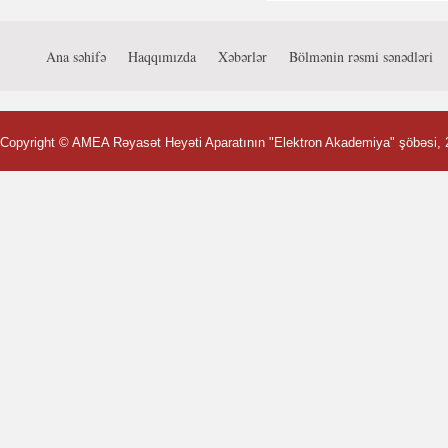
Ana səhifə
Haqqımızda
Xəbərlər
Bölmənin rəsmi sənədləri
Copyright ©
AMEA Rəyasət Heyəti Aparatının "Elektron Akademiya" şöbəsi
,