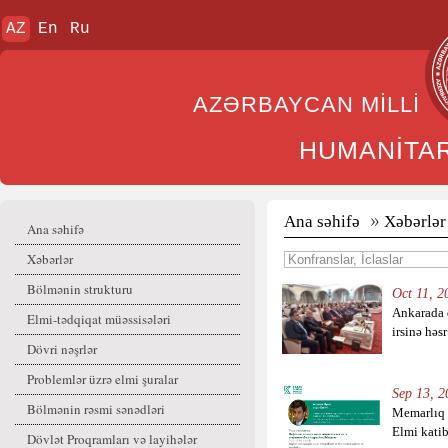
AZ
En
Ru
AZƏRBAYCAN MİL
HUMANİTA
Ana səhifə
Xəbərlər
Ana səhifə
Xəbərlər
Bölmənin strukturu
Oct 11, 2
Ankarada 
Elmi-tədqiqat müəssisələri
irsinə həs
Dövri nəşrlər
Problemlər üzrə elmi şuralar
Sep 13, 2
Bölmənin rəsmi sənədləri
Memarlıq 
Elmi katib
Dövlət Proqramları və layihələr