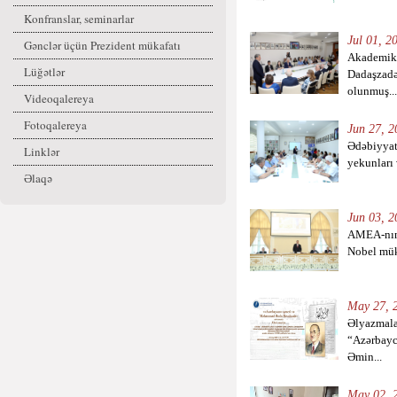
Konfranslar, seminarlar
Jul 01, 2
Gənclər üçün Prezident mükafatı
Akademik
Lüğətlər
Dadaşzadən
olunmuş...
Videoqalereya
Fotoqalereya
Jun 27, 2
Ədəbiyyat 
Linklər
yekunları 
Əlaqə
Jun 03, 2
AMEA-nın
Nobel müka
May 27, 2
Əlyazmala
“Azərbay
Əmin...
May 02, 2