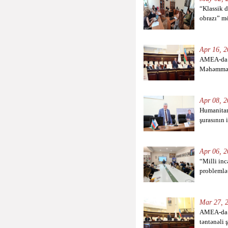
“Klassik d
obrazı” m
Apr 16, 2
AMEA-da d
Məhəmməd 
Apr 08, 2
Humanitar
şurasının i
Apr 06, 2
“Milli inc
problemlər
Mar 27, 2
AMEA-da 
təntənəli 