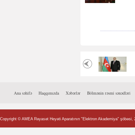
Ana səhifə
Haqqımızda
Xəbərlər
Bölmənin rəsmi sənədləri
Copyright ©
AMEA Rəyasət Heyəti Aparatının "Elektron Akademiya" şöbəsi
,